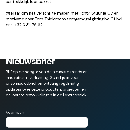
aantrekkelijk loonpakket.
📩 Klaar om het verschil te maken met licht? Stuur je CV en
motivatie naar Tom Thielemans tom@megalighting.be Of bel
ons: +32 3 311 79 62
Nieuwsbrief
Blijf op de hoogte van de nieuwste trends en
innovaties in verlichting! Schrijf je in voor
onze nieuwsbrief en ontvang regelmatig
updates over onze producten, projecten en
de laatste ontwikkelingen in de lichttechniek.
Voornaam