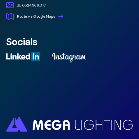
BE 0524.966.077
Route via Google Maps
Socials