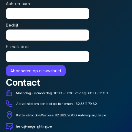
Achternaam
Bedrijf
E-mailadres
Contact
Maandag - donderdag 08:30 - 17:00, vrijdag 08:30 - 15:00
Aarzel niet om contact op te nemen: +32 33 11 79 62
Kattendijkdok-Westkaai 82 B82, 2000 Antwerpen, België
hello@megalighting.be