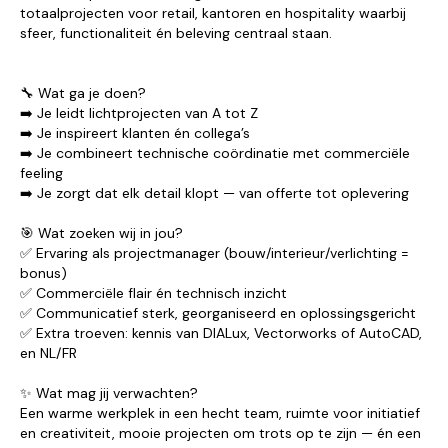
totaalprojecten voor retail, kantoren en hospitality waarbij
sfeer, functionaliteit én beleving centraal staan.
🔧 Wat ga je doen?
➡️ Je leidt lichtprojecten van A tot Z
➡️ Je inspireert klanten én collega’s
➡️ Je combineert technische coördinatie met commerciële
feeling
➡️ Je zorgt dat elk detail klopt — van offerte tot oplevering
🎯 Wat zoeken wij in jou?
✅ Ervaring als projectmanager (bouw/interieur/verlichting =
bonus)
✅ Commerciële flair én technisch inzicht
✅ Communicatief sterk, georganiseerd en oplossingsgericht
✅ Extra troeven: kennis van DIALux, Vectorworks of AutoCAD,
en NL/FR
✨ Wat mag jij verwachten?
Een warme werkplek in een hecht team, ruimte voor initiatief
en creativiteit, mooie projecten om trots op te zijn — én een