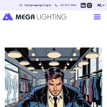
NL
hello@megalighting.be
+32 33 11 79 62