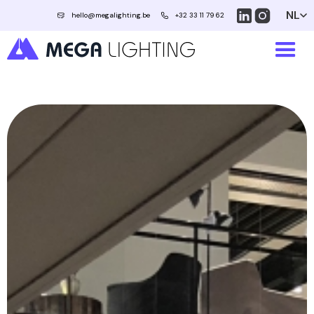
NL
hello@megalighting.be
+32 33 11 79 62