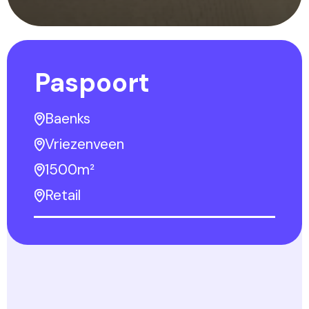
Paspoort
Baenks
Vriezenveen
1500m²
Retail