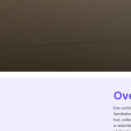
Ove
Een schi
familiebe
hun voll
is ademb