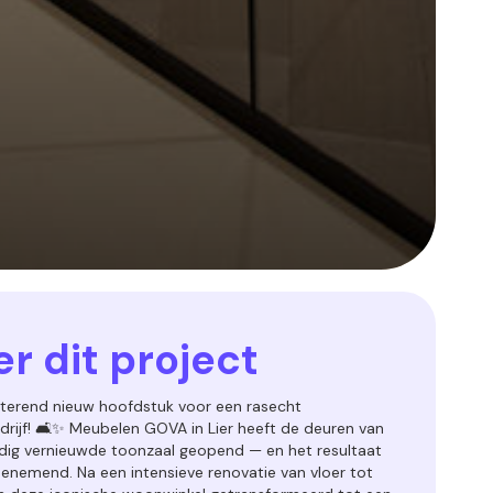
r dit project
tterend nieuw hoofdstuk voor een rasecht
drijf! 🛋️✨ Meubelen GOVA in Lier heeft de deuren van
edig vernieuwde toonzaal geopend — en het resultaat
enemend. Na een intensieve renovatie van vloer tot