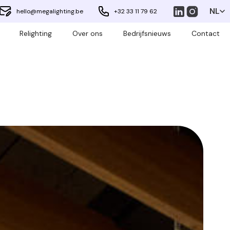
NL
hello@megalighting.be
+32 33 11 79 62
Relighting
Over ons
Bedrijfsnieuws
Contact